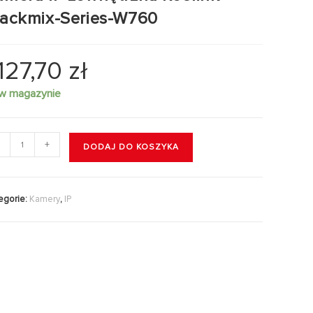
rackmix-Series-W760
.127,70
zł
 w magazynie
+
DODAJ DO KOSZYKA
egorie:
Kamery
,
IP