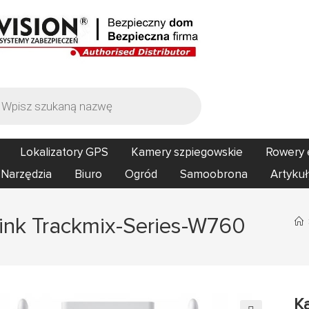
Lokalizatory GPS
Kamery szpiegowskie
Rowery 
Narzędzia
Biuro
Ogród
Samoobrona
Artykuł
ink Trackmix-Series-W760
K