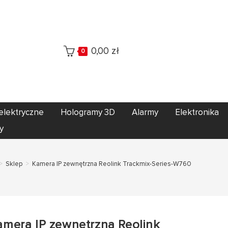
0,00
zł
0
elektryczne
Hologramy 3D
Alarmy
Elektronika
y
>
Sklep
>
Kamera IP zewnętrzna Reolink Trackmix-Series-W760
amera IP zewnętrzna Reolink