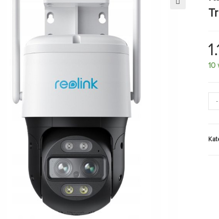
T
🔍
1
10
-
Kat