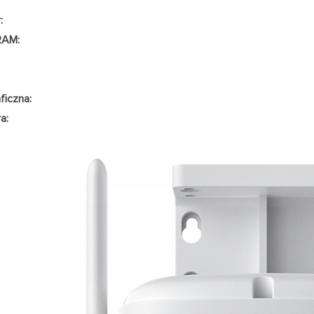
:
RAM:
ficzna:
a: