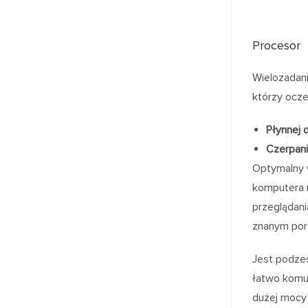
Procesor
Wielozadani
którzy ocze
Płynnej 
Czerpani
Optymalny w
komputera n
przeglądani
znanym port
Jest podzes
łatwo komun
dużej mocy 