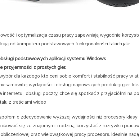
owość i optymalizacja czasu pracy zapewniają wygodnie korzystan
kują od komputera podstawowych funkcjonalności takich jak:
obsługi podstawowych aplikacji systemu Windows
e przyjemności z prostych gier.
ybór dla każdego kto ceni sobie komfort i stabilność pracy w atr
iesamowitej wydajności i obsługi najnowszych produkcji gier. Id
a internetu , obsługi poczty, chce się spotkać z przyjaciółmi na 
alu z treściami wideo
połem o zdecydowanie wyższej wydajności niż procesory klasy C
ikować się ze znajomymi i rodziną, korzystać z rozrywki i prac
obliczeniowej oraz wielowątkowej pracy procesora. Idealnie nada