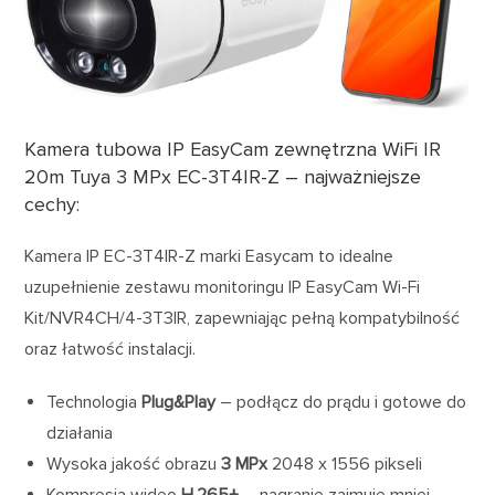
Kamera tubowa IP EasyCam zewnętrzna WiFi IR
20m Tuya 3 MPx EC-3T4IR-Z – najważniejsze
cechy:
Kamera IP EC-3T4IR-Z marki Easycam to idealne
uzupełnienie zestawu monitoringu IP EasyCam Wi-Fi
Kit/NVR4CH/4-3T3IR, zapewniając pełną kompatybilność
oraz łatwość instalacji.
Technologia
Plug&Play
– podłącz do prądu i gotowe do
działania
Wysoka jakość obrazu
3 MPx
2048 x 1556 pikseli
Kompresja wideo
H.265+
– nagranie zajmuje mniej