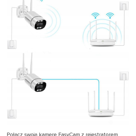
Połącz swoją kamerę EasyCam z rejestratorem