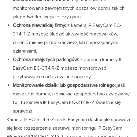
monitorowania zewnętrznych obszarów domu, takich
jak podwórko, wejście, czy garaż.
Ochrona niewielkiej firmy:
z kamerą IP EasyCam EC-
3T4IR-Z możesz śledzić aktywność pracowników,
chronić mienie przed kradzieżą lub niepożądanymi
działaniami.
Ochrona mniejszych parkingów:
z pomocą kamery IP
EasyCam EC-3T4IR-Z możesz monitorować
przybywające i odjeżdżające pojazdy.
Monitorowanie działki lub gospodarstwa rolnego:
jeśli
masz letni domek, niewielkie gospodarstwo czy działkę
to i tu kamera IP EasyCam EC-3T4IR-Z świetnie się
sprawdzi.
Kamera IP EC-3T4IR-Z marki Easycam doskonale sprawdzi
się jako rozszerzenie zestawu monitoringu IP EasyCam
Wi-Fi Kit/NVR4CH/4-3T3IR, oferując pełną zgodność oraz