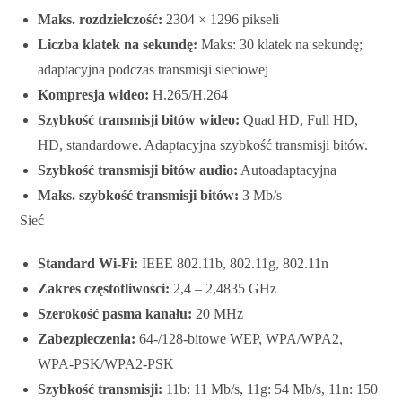
Maks. rozdzielczość:
2304 × 1296 pikseli
Liczba klatek na sekundę:
Maks: 30 klatek na sekundę;
adaptacyjna podczas transmisji sieciowej
Kompresja wideo:
H.265/H.264
Szybkość transmisji bitów wideo:
Quad HD, Full HD,
HD, standardowe. Adaptacyjna szybkość transmisji bitów.
Szybkość transmisji bitów audio:
Autoadaptacyjna
Maks. szybkość transmisji bitów:
3 Mb/s
Sieć
Standard Wi-Fi:
IEEE 802.11b, 802.11g, 802.11n
Zakres częstotliwości:
2,4 – 2,4835 GHz
Szerokość pasma kanału:
20 MHz
Zabezpieczenia:
64-/128-bitowe WEP, WPA/WPA2,
WPA-PSK/WPA2-PSK
Szybkość transmisji:
11b: 11 Mb/s, 11g: 54 Mb/s, 11n: 150