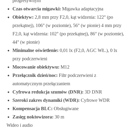
progresywnym
Czas otwarcia migawki:
Migawka adaptacyjna
Obiektyw:
2,8 mm przy F2,0, kąt widzenia: 122° (po
przekątnej), 106° (w poziomie), 56° (w pionie) 4 mm przy
F2,0, kąt widzenia: 102° (po przekątnej), 86° (w poziomie),
44° (w pionie)
Minimalne oświetlenie:
0,01 lx (F2,0, AGC WŁ.), 0 lx
przy podczerwieni
Mocowanie obiektywu:
M12
Przełącznik dzień/noc:
Filtr podczerwieni z
automatycznym przełączaniem
Cyfrowa redukcja szumów (DNR):
3D DNR
Szeroki zakres dynamiki (WDR):
Cyfrowe WDR
Kompensacja BLC:
Obsługiwane
Zasięg noktowizora:
30 m
Wideo i audio