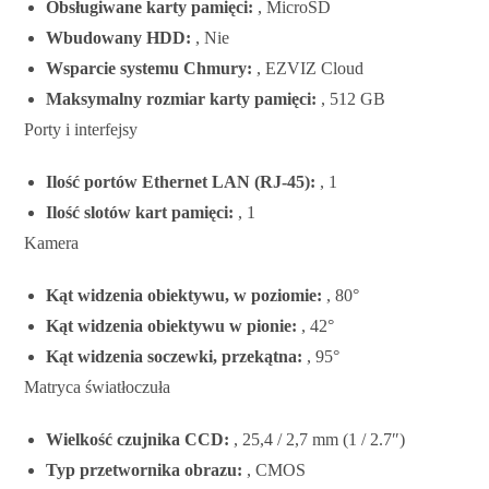
Obsługiwane karty pamięci:
, MicroSD
Wbudowany HDD:
, Nie
Wsparcie systemu Chmury:
, EZVIZ Cloud
Maksymalny rozmiar karty pamięci:
, 512 GB
Porty i interfejsy
Ilość portów Ethernet LAN (RJ-45):
, 1
Ilość slotów kart pamięci:
, 1
Kamera
Kąt widzenia obiektywu, w poziomie:
, 80°
Kąt widzenia obiektywu w pionie:
, 42°
Kąt widzenia soczewki, przekątna:
, 95°
Matryca światłoczuła
Wielkość czujnika CCD:
, 25,4 / 2,7 mm (1 / 2.7″)
Typ przetwornika obrazu:
, CMOS