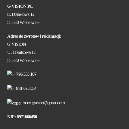
G-VISION.PL
ul. Działkowa 12
55-330 Wróblowice
Adres do zwrotów i reklamacji:
G-VISION
Ul. Działkowa 12
55-330 Wróblowice
796 555 107
881 675 554
biuro.gvision@gmail.com
NIP: 8971666450