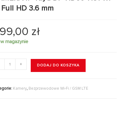
i Full HD 3.6 mm
99,00
zł
 w magazynie
+
DODAJ DO KOSZYKA
egorie:
Kamery
,
Bezprzewodowe Wi-Fi / GSM LTE