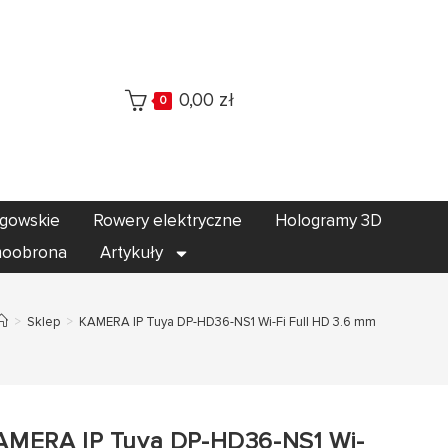
0,00
zł
0
egowskie
Rowery elektryczne
Hologramy 3D
oobrona
Artykuły
>
Sklep
>
KAMERA IP Tuya DP-HD36-NS1 Wi-Fi Full HD 3.6 mm
AMERA IP Tuya DP-HD36-NS1 Wi-