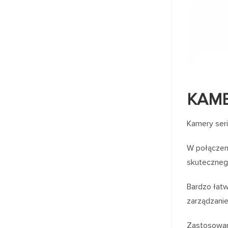
KAME
Kamery seri
W połączeni
skuteczneg
Bardzo łatw
zarządzani
Zastosowan