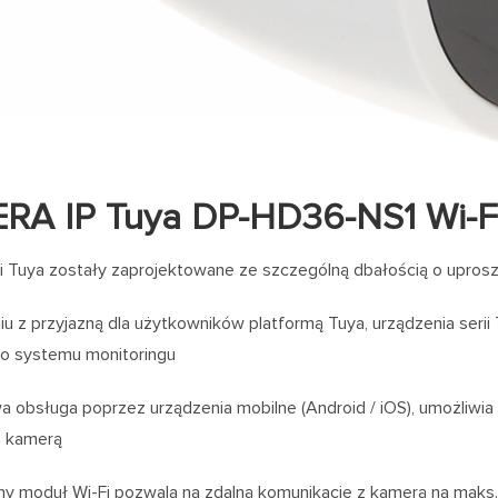
RA IP Tuya DP-HD36-NS1 Wi-Fi
i Tuya zostały zaprojektowane ze szczególną dbałością o uproszc
u z przyjazną dla użytkowników platformą Tuya, urządzenia serii
o systemu monitoringu
a obsługa poprzez urządzenia mobilne (Android / iOS), umożliwi
e kamerą
y moduł Wi-Fi pozwala na zdalną komunikację z kamerą na maks.