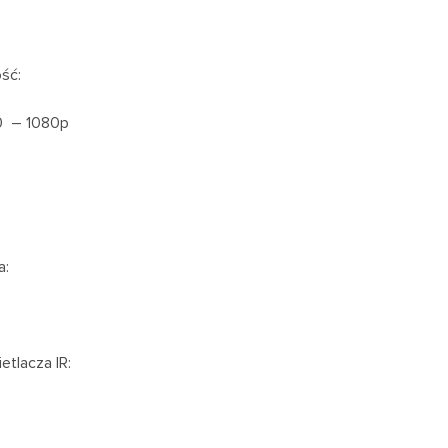
ść:
0 – 1080p
a:
etlacza IR: