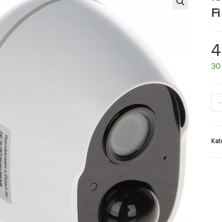
F
4
30
-
Kat