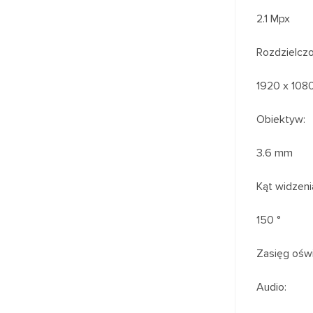
2.1 Mpx
Rozdzielczo
1920 x 108
Obiektyw:
3.6 mm
Kąt widzeni
150 °
Zasięg oświ
Audio: