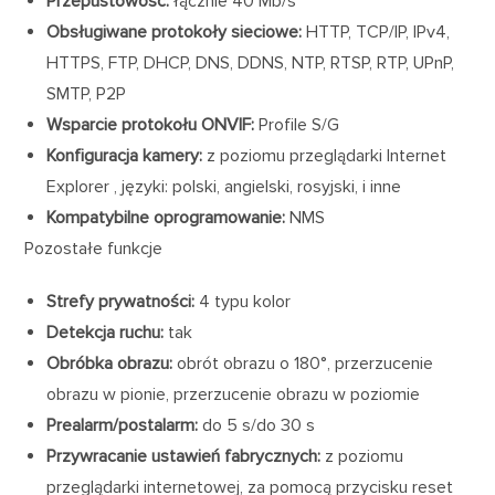
Przepustowość:
łącznie 40 Mb/s
Obsługiwane protokoły sieciowe:
HTTP, TCP/IP, IPv4,
HTTPS, FTP, DHCP, DNS, DDNS, NTP, RTSP, RTP, UPnP,
SMTP, P2P
Wsparcie protokołu ONVIF:
Profile S/G
Konfiguracja kamery:
z poziomu przeglądarki Internet
Explorer , języki: polski, angielski, rosyjski, i inne
Kompatybilne oprogramowanie:
NMS
Pozostałe funkcje
Strefy prywatności:
4 typu kolor
Detekcja ruchu:
tak
Obróbka obrazu:
obrót obrazu o 180°, przerzucenie
obrazu w pionie, przerzucenie obrazu w poziomie
Prealarm/postalarm:
do 5 s/do 30 s
Przywracanie ustawień fabrycznych:
z poziomu
przeglądarki internetowej, za pomocą przycisku reset