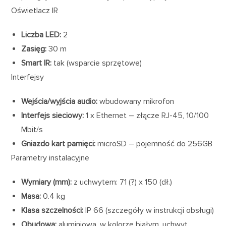
Oświetlacz IR
Liczba LED:
2
Zasięg:
30 m
Smart IR:
tak (wsparcie sprzętowe)
Interfejsy
Wejścia/wyjścia audio:
wbudowany mikrofon
Interfejs sieciowy:
1 x Ethernet – złącze RJ-45, 10/100
Mbit/s
Gniazdo kart pamięci:
microSD – pojemność do 256GB
Parametry instalacyjne
Wymiary (mm):
z uchwytem: 71 (?) x 150 (dł.)
Masa:
0.4 kg
Klasa szczelności:
IP 66 (szczegóły w instrukcji obsługi)
Obudowa:
aluminiowa, w kolorze białym, uchwyt