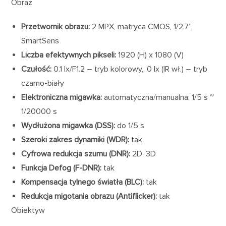
Obraz
Przetwornik obrazu:
2 MPX, matryca CMOS, 1/2.7”,
SmartSens
Liczba efektywnych pikseli:
1920 (H) x 1080 (V)
Czułość:
0.1 lx/F1.2 – tryb kolorowy,, 0 lx (IR wł.) – tryb
czarno-biały
Elektroniczna migawka:
automatyczna/manualna: 1/5 s ~
1/20000 s
Wydłużona migawka (DSS):
do 1/5 s
Szeroki zakres dynamiki (WDR):
tak
Cyfrowa redukcja szumu (DNR):
2D, 3D
Funkcja Defog (F-DNR):
tak
Kompensacja tylnego światła (BLC):
tak
Redukcja migotania obrazu (Antiflicker):
tak
Obiektyw