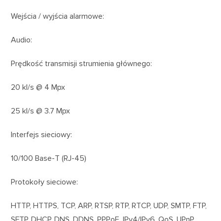
Wejścia / wyjścia alarmowe:
Audio:
Prędkość transmisji strumienia głównego:
20 kl/s @ 4 Mpx
25 kl/s @ 3.7 Mpx
Interfejs sieciowy:
10/100 Base-T (RJ-45)
Protokoły sieciowe:
HTTP, HTTPS, TCP, ARP, RTSP, RTP, RTCP, UDP, SMTP, FTP,
SFTP, DHCP, DNS, DDNS, PPPoE, IPv4/IPv6, QoS, UPnP,