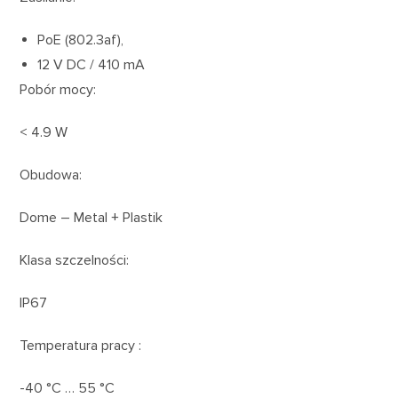
PoE (802.3af),
12 V DC / 410 mA
Pobór mocy:
< 4.9 W
Obudowa:
Dome – Metal + Plastik
Klasa szczelności:
IP67
Temperatura pracy :
-40 °C … 55 °C