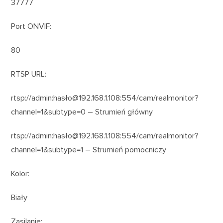
37777
Port ONVIF:
80
RTSP URL:
rtsp://admin:hasło@192.168.1.108:554/cam/realmonitor?
channel=1&subtype=0 – Strumień główny
rtsp://admin:hasło@192.168.1.108:554/cam/realmonitor?
channel=1&subtype=1 – Strumień pomocniczy
Kolor:
Biały
Zasilanie: