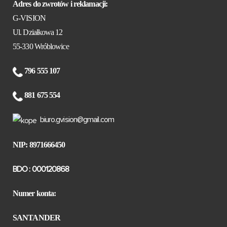
Adres do zwrotów i reklamacji:
G-VISION
Ul. Działkowa 12
55-330 Wróblowice
796 555 107
881 675 554
biuro.gvision@gmail.com
NIP: 8971666450
BDO : 000120868
Numer konta:
SANTANDER