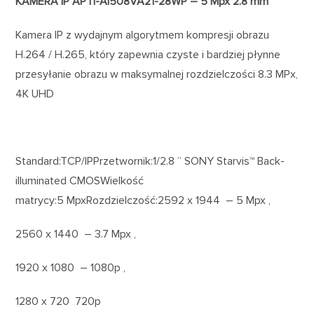
KAMERA IP APTI-AI508VA21-28WP – 5 Mpx 2.8 mm
Kamera IP z wydajnym algorytmem kompresji obrazu
H.264 / H.265, który zapewnia czyste i bardziej płynne
przesyłanie obrazu w maksymalnej rozdzielczości 8.3 MPx,
4K UHD
Standard:TCP/IPPrzetwornik:1/2.8 ” SONY Starvis™ Back-
illuminated CMOSWielkość
matrycy:5 MpxRozdzielczość:2592 x 1944 – 5 Mpx ,
2560 x 1440 – 3.7 Mpx ,
1920 x 1080 – 1080p ,
1280 x 720 720p