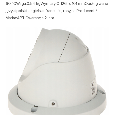
60 °CWaga:0.54 kgWymiary:Ø 126 x 101 mmObsługiwane
języki:polski, angielski, francuski, rosyjskiProducent /
Marka:APTIGwarancja:2 lata