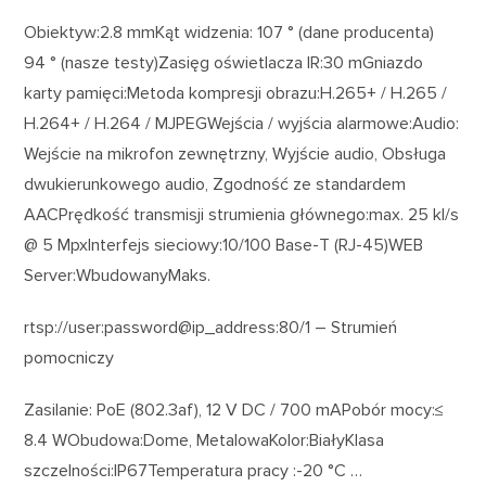
Obiektyw:2.8 mmKąt widzenia: 107 ° (dane producenta)
94 ° (nasze testy)Zasięg oświetlacza IR:30 mGniazdo
karty pamięci:Metoda kompresji obrazu:H.265+ / H.265 /
H.264+ / H.264 / MJPEGWejścia / wyjścia alarmowe:Audio:
Wejście na mikrofon zewnętrzny, Wyjście audio, Obsługa
dwukierunkowego audio, Zgodność ze standardem
AACPrędkość transmisji strumienia głównego:max. 25 kl/s
@ 5 MpxInterfejs sieciowy:10/100 Base-T (RJ-45)WEB
Server:WbudowanyMaks.
rtsp://user:password@ip_address:80/1 – Strumień
pomocniczy
Zasilanie: PoE (802.3af), 12 V DC / 700 mAPobór mocy:≤
8.4 WObudowa:Dome, MetalowaKolor:BiałyKlasa
szczelności:IP67Temperatura pracy :-20 °C …