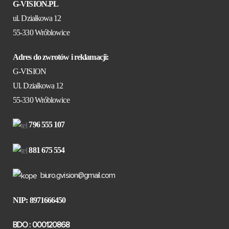
G-VISION.PL
ul. Działkowa 12
55-330 Wróblowice
Adres do zwrotów i reklamacji:
G-VISION
Ul. Działkowa 12
55-330 Wróblowice
796 555 107
881 675 554
biuro.gvision@gmail.com
NIP: 8971666450
BDO : 000120868