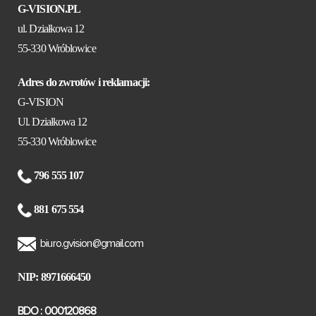
G-VISION.PL
ul. Działkowa 12
55-330 Wróblowice
Adres do zwrotów i reklamacji:
G-VISION
Ul. Działkowa 12
55-330 Wróblowice
796 555 107
881 675 554
biuro.gvision@gmail.com
NIP: 8971666450
BDO : 000120868