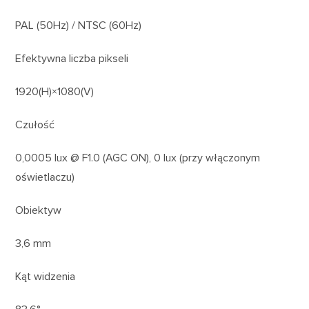
PAL (50Hz) / NTSC (60Hz)
Efektywna liczba pikseli
1920(H)×1080(V)
Czułość
0,0005 lux @ F1.0 (AGC ON), 0 lux (przy włączonym
oświetlaczu)
Obiektyw
3,6 mm
Kąt widzenia