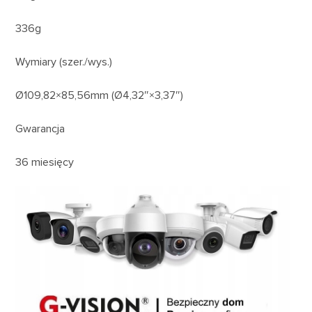
336g
Wymiary (szer./wys.)
Ø109,82×85,56mm (Ø4,32″×3,37″)
Gwarancja
36 miesięcy