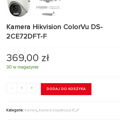
Kamera Hikvision ColorVu DS-
2CE72DFT-F
369,00
zł
30 w magazynie
-
+
DODAJ DO KOSZYKA
Kategorie:
Kamery
,
Kamera kopułkowa IP
,
IP