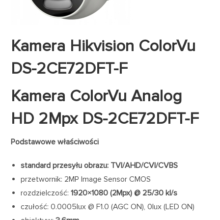
Kamera Hikvision ColorVu
DS-2CE72DFT-F
Kamera ColorVu Analog
HD 2Mpx DS-2CE72DFT-F
Podstawowe właściwości
standard przesyłu obrazu: TVI/AHD/CVI/CVBS
przetwornik: 2MP Image Sensor CMOS
rozdzielczość:
1920×1080 (2Mpx)
@ 25/30 kl/s
czułość: 0.0005lux @ F1.0 (AGC ON), 0lux (LED ON)