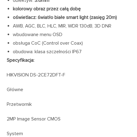
obiektyw:
3.6mm
kolorowy obraz przez całą dobę
oświetlacz: światło białe smart light (zasięg 20m)
AWB, AGC, BLC, HLC, MIR, WDR 130dB, 3D DNR
wbudowane menu OSD
obsługa CoC (Control over Coax)
obudowa: klasa szczelności IP67
Specyfikacja:
HIKVISION DS-2CE72DFT-F
Główne
Przetwornik
2MP Image Sensor CMOS
System