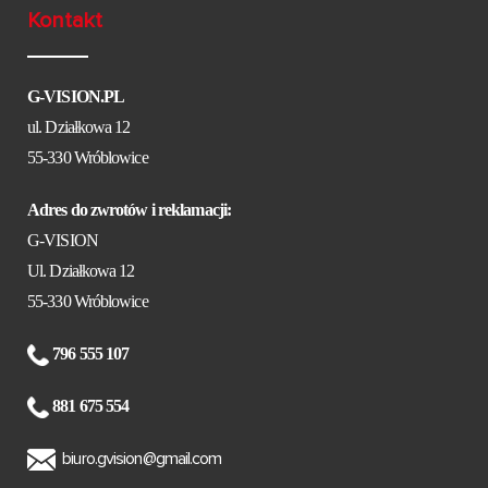
Kontakt
G-VISION.PL
ul. Działkowa 12
55-330 Wróblowice
Adres do zwrotów i reklamacji:
G-VISION
Ul. Działkowa 12
55-330 Wróblowice
796 555 107
881 675 554
biuro.gvision@gmail.com