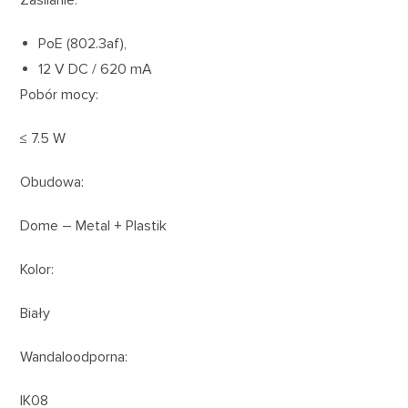
Zasilanie:
PoE (802.3af),
12 V DC / 620 mA
Pobór mocy:
≤ 7.5 W
Obudowa:
Dome – Metal + Plastik
Kolor:
Biały
Wandaloodporna:
IK08