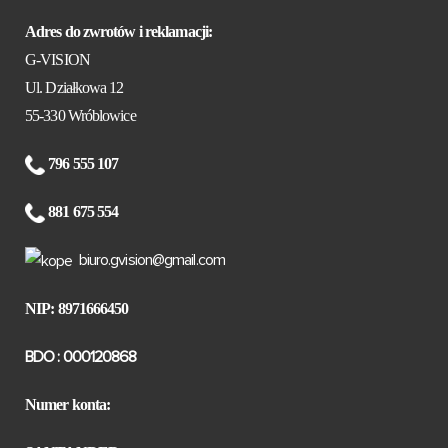
Adres do zwrotów i reklamacji:
G-VISION
Ul. Działkowa 12
55-330 Wróblowice
796 555 107
881 675 554
biuro.gvision@gmail.com
NIP: 8971666450
BDO : 000120868
Numer konta: