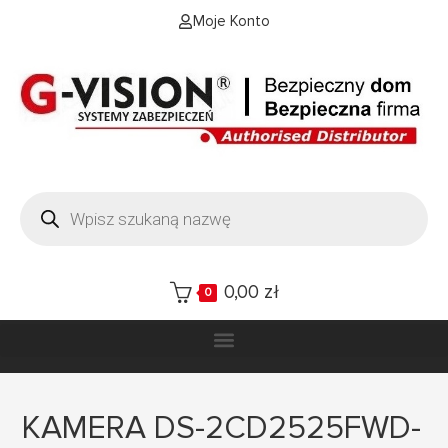
Moje Konto
0,00
zł
0
KAMERA DS-2CD2525FWD-