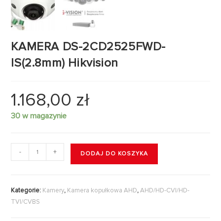
KAMERA DS-2CD2525FWD-
IS(2.8mm) Hikvision
1.168,00
zł
30 w magazynie
-
+
DODAJ DO KOSZYKA
Kategorie:
Kamery
,
Kamera kopułkowa AHD
,
AHD/HD-CVI/HD-
TVI/CVBS