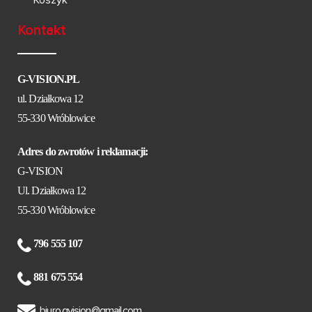
Koszyk
Kontakt
G-VISION.PL
ul. Działkowa 12
55-330 Wróblowice
Adres do zwrotów i reklamacji:
G-VISION
Ul. Działkowa 12
55-330 Wróblowice
796 555 107
881 675 554
biuro.gvision@gmail.com