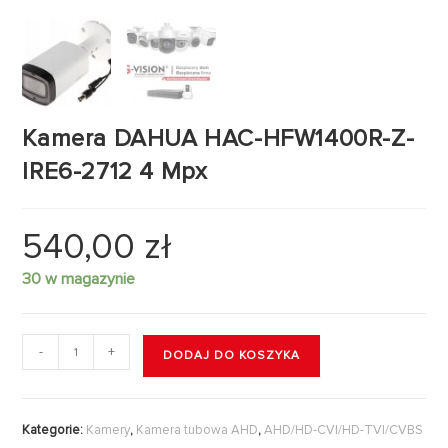
Kamera DAHUA HAC-HFW1400R-Z-
IRE6-2712 4 Mpx
540,00
zł
30 w magazynie
-
+
DODAJ DO KOSZYKA
Kategorie:
Kamery
,
Kamera tubowa AHD
,
AHD/HD-CVI/HD-TVI/CVBS