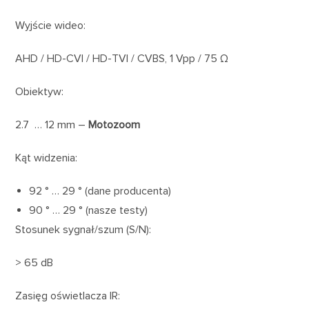
Wyjście wideo:
AHD / HD-CVI / HD-TVI / CVBS, 1 Vpp / 75 Ω
Obiektyw:
2.7 … 12 mm –
Motozoom
Kąt widzenia:
92 ° … 29 ° (dane producenta)
90 ° … 29 ° (nasze testy)
Stosunek sygnał/szum (S/N):
> 65 dB
Zasięg oświetlacza IR: