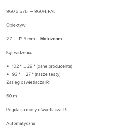
960 x 576 – 960H, PAL
Obiektyw:
2.7 … 13.5 mm –
Motozoom
Kąt widzenia:
102 ° … 29 ° (dane producenta)
93 ° … 27 ° (nasze testy)
Zasięg oświetlacza IR:
60 m
Regulacja mocy oświetlacza IR:
Automatyczna