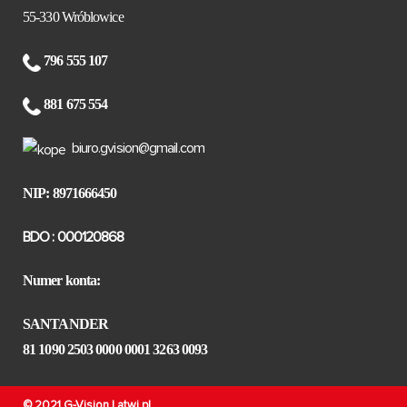
55-330 Wróblowice
796 555 107
881 675 554
biuro.gvision@gmail.com
NIP: 8971666450
BDO : 000120868
Numer konta:
SANTANDER
81 1090 2503 0000 0001 3263 0093
© 2021 G-Vision |
atwi.pl