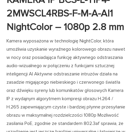
KAMERA IP BCS-L-TIP4-
2MWSCL4RBS-F-M-A-AI1
NightColor – 1080p 2.8 mm
Kamera wyposażona w technologię NightColor, która
umożliwia uzyskanie wyraźnego kolorowego obrazu nawet
w nocy oraz posiadająca funkcję aktywnego odstraszania
audio-wizualnego w połączeniu z funkcjami sztucznej
inteligencji AI Aktywne odstraszanie intruzów działa na
zasadzie migającego niebieskiego i czerwonego światła
oraz dźwięku syreny lub komunikatów głosowych Kamera
IP z wydajnym algorytmem kompresji obrazu H.264 /
H.265 zapewniającym czyste i bardziej płynne przesyłanie
obrazu w maksymalnej rozdzielczości 1080p Możliwość
zasilania PoE, zgodnie ze standardem 802.3af sprawia, że
urządzenie jest jeszcze bardziej uniwersalne i łatwiejsze w