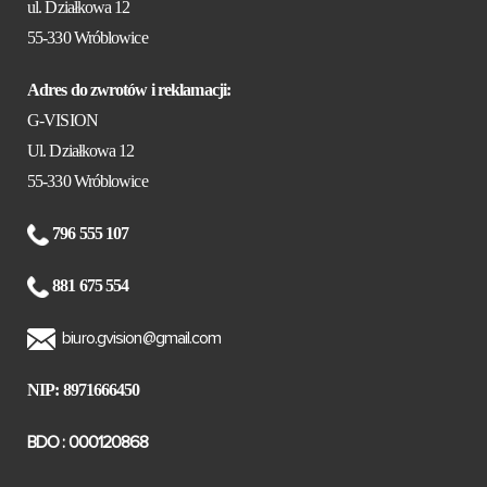
ul. Działkowa 12
55-330 Wróblowice
Adres do zwrotów i reklamacji:
G-VISION
Ul. Działkowa 12
55-330 Wróblowice
796 555 107
881 675 554
biuro.gvision@gmail.com
NIP: 8971666450
BDO : 000120868