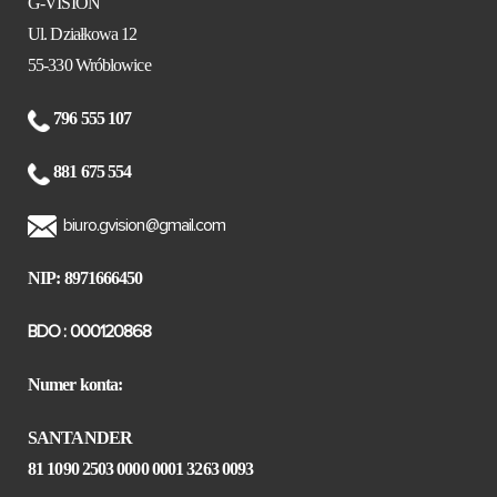
G-VISION
Ul. Działkowa 12
55-330 Wróblowice
796 555 107
881 675 554
biuro.gvision@gmail.com
NIP: 8971666450
BDO : 000120868
Numer konta:
SANTANDER
81 1090 2503 0000 0001 3263 0093