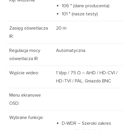
Kąt widzenia
:
106 ° (dane producenta)
101 ° (nasze testy)
Zasięg oświetlacza
20 m
IR
:
Regulacja mocy
Automatyczna
oświetlacza IR
:
Wyjście wideo
:
1
Vpp
/ 75 Ω –
AHD
/
HD-CVI
/
HD-TVI
/
PAL
, Gniazdo BNC
Menu ekranowe
OSD
:
Wybrane funkcje
:
D-WDR – Szeroki zakres