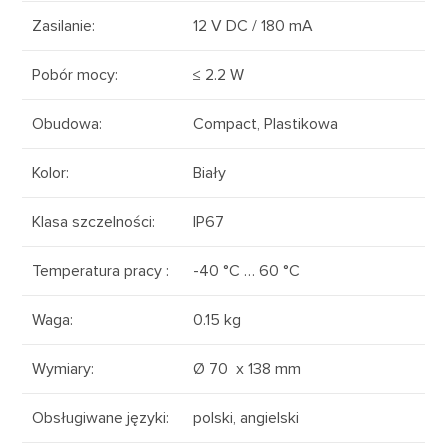
Zasilanie
:
12 V
DC
/ 180 mA
Pobór mocy
:
≤ 2.2 W
Obudowa
:
Compact, Plastikowa
Kolor
:
Biały
Klasa szczelności
:
IP67
Temperatura pracy
:
-40 °C … 60 °C
Waga
:
0.15 kg
Wymiary
:
Ø 70 x 138 mm
Obsługiwane języki
:
polski, angielski