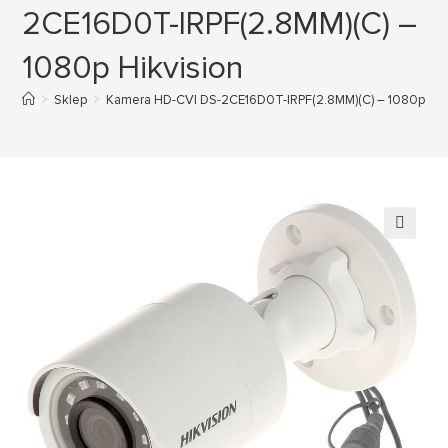
2CE16D0T-IRPF(2.8MM)(C) –
1080p Hikvision
>
Sklep
>
Kamera HD-CVI DS-2CE16D0T-IRPF(2.8MM)(C) – 1080p Hik
🔍