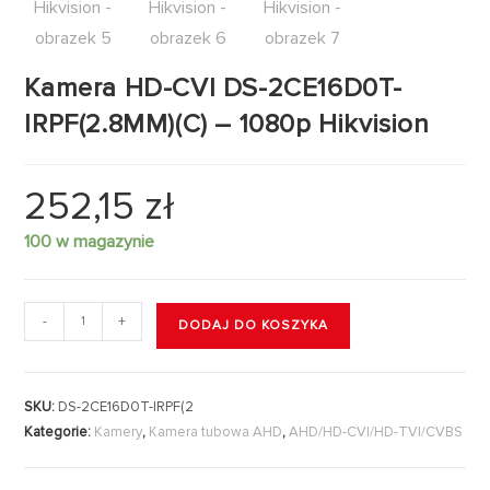
Kamera HD-CVI DS-2CE16D0T-
IRPF(2.8MM)(C) – 1080p Hikvision
252,15
zł
100 w magazynie
-
+
DODAJ DO KOSZYKA
SKU:
DS-2CE16D0T-IRPF(2
Kategorie:
Kamery
,
Kamera tubowa AHD
,
AHD/HD-CVI/HD-TVI/CVBS