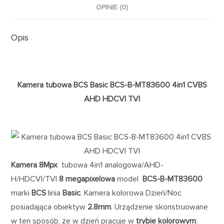
OPINIE (0)
Opis
Kamera tubowa BCS Basic BCS-B-MT83600 4in1 CVBS
AHD HDCVI TVI
Kamera 8Mpx
tubowa 4in1 analogowa/AHD-
H/HDCVI/TVI
8 megapixelowa
model
BCS-B-MT83600
marki
BCS
linia
Basic
. Kamera kolorowa Dzień/Noc
posiadająca obiektyw
2.8mm
. Urządzenie skonstruowane
w ten sposób, że w dzień pracuje w
trybie kolorowym
,