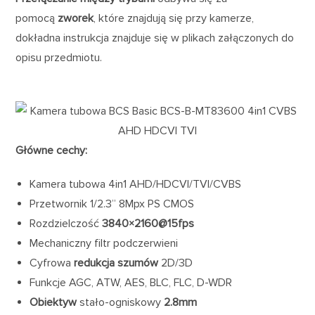
pomocą
zworek
, które znajdują się przy kamerze,
dokładna instrukcja znajduje się w plikach załączonych do
opisu przedmiotu.
Główne cechy:
Kamera tubowa 4in1 AHD/HDCVI/TVI/CVBS
Przetwornik 1/2.3” 8Mpx PS CMOS
Rozdzielczość
3840×2160@15fps
Mechaniczny filtr podczerwieni
Cyfrowa
redukcja szumów
2D/3D
Funkcje AGC, ATW, AES, BLC, FLC, D-WDR
Obiektyw
stało-ogniskowy
2.8mm