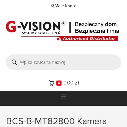
Moje Konto
0,00
zł
0
BCS-B-MT82800 Kamera