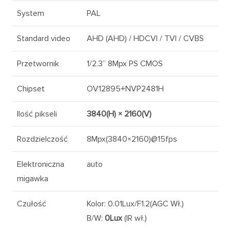
System
PAL
Standard video
AHD (AHD) / HDCVI / TVI / CVBS
Przetwornik
1/2.3” 8Mpx PS CMOS
Chipset
OV12895+NVP2481H
Ilość pikseli
3840(H) × 2160(V)
Rozdzielczość
8Mpx(3840×2160)@15fps
Elektroniczna
auto
migawka
Czułość
Kolor: 0.01Lux/F1.2(AGC Wł.)
B/W:
0Lux
(IR wł.)