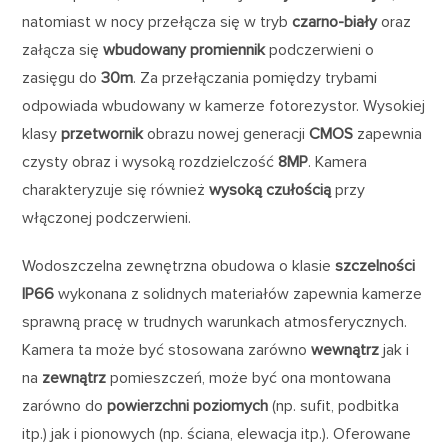
natomiast w nocy przełącza się w tryb
czarno-biały
oraz
załącza się
wbudowany promiennik
podczerwieni o
zasięgu do
30m
. Za przełączania pomiędzy trybami
odpowiada wbudowany w kamerze fotorezystor. Wysokiej
klasy
przetwornik
obrazu nowej generacji
CMOS
zapewnia
czysty obraz i wysoką rozdzielczość
8MP
. Kamera
charakteryzuje się również
wysoką czułością
przy
włączonej podczerwieni.
Wodoszczelna zewnętrzna obudowa o klasie
szczelności
IP66
wykonana z solidnych materiałów zapewnia kamerze
sprawną pracę w trudnych warunkach atmosferycznych.
Kamera ta może być stosowana zarówno
wewnątrz
jak i
na
zewnątrz
pomieszczeń, może być ona montowana
zarówno do
powierzchni poziomych
(np. sufit, podbitka
itp.) jak i pionowych (np. ściana, elewacja itp.). Oferowane