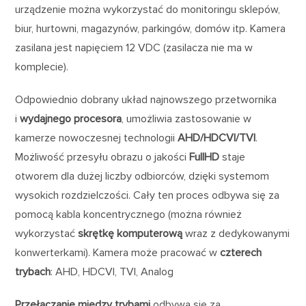
urządzenie można wykorzystać do monitoringu sklepów,
biur, hurtowni, magazynów, parkingów, domów itp. Kamera
zasilana jest napięciem 12 VDC (zasilacza nie ma w
komplecie).
Odpowiednio dobrany układ najnowszego przetwornika
i
wydajnego procesora
, umożliwia zastosowanie w
kamerze nowoczesnej technologii
AHD/HDCVI/TVI
.
Możliwość przesyłu obrazu o jakości
FullHD
staje
otworem dla dużej liczby odbiorców, dzięki systemom
wysokich rozdzielczości. Cały ten proces odbywa się za
pomocą kabla koncentrycznego (można również
wykorzystać
skrętkę komputerową
wraz z dedykowanymi
konwerterkami). Kamera może pracować w
czterech
trybach
: AHD, HDCVI, TVI, Analog
Przełączanie między trybami
odbywa się za