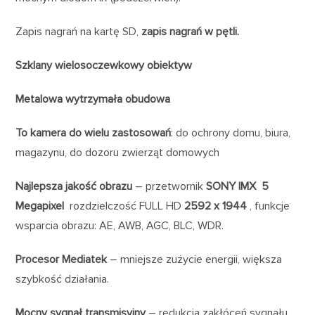
Zapis nagrań na kartę SD,
zapis nagrań w pętli.
Szklany wielosoczewkowy obiektyw
Metalowa wytrzymała obudowa
To kamera do wielu zastosowań
: do ochrony domu, biura,
magazynu, do dozoru zwierząt domowych
Najlepsza jakość obrazu
– przetwornik
SONY IMX 5
Megapixel
rozdzielczość FULL HD
2592 x 1944
, funkcje
wsparcia obrazu: AE, AWB, AGC, BLC, WDR.
Procesor Mediatek
– mniejsze zużycie energii, większa
szybkość działania.
Mocny sygnał transmisyjny
– redukcja zakłóceń sygnału