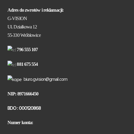
Adres do zwrotów i reklamacji:
G-VISION
Ul. Działkowa 12
55-330 Wróblowice
796 555 107
881 675 554
biuro.gvision@gmail.com
NIP: 8971666450
BDO : 000120868
Numer konta: