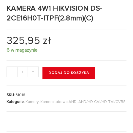
KAMERA 4W1 HIKVISION DS-
2CE16H0T-ITPF(2.8mm)(C)
325,95
zł
6 w magazynie
-
+
DODAJ DO KOSZYKA
SKU:
31016
Kategorie:
Kamery
,
Kamera tubowa AHD
,
AHD/HD-CVI/HD-TVI/CVBS