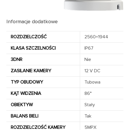
Informacje dodatkowe
ROZDZIELCZOŚĆ
2560×1944
KLASA SZCZELNOŚCI
IP67
3DNR
Nie
ZASILANIE KAMERY
12 V DC
TYP OBUDOWY
Tubowa
KĄT WIDZENIA
86°
OBIEKTYW
Stały
BALANS BIELI
Tak
ROZDZIELCZOŚĆ KAMERY
5MPX