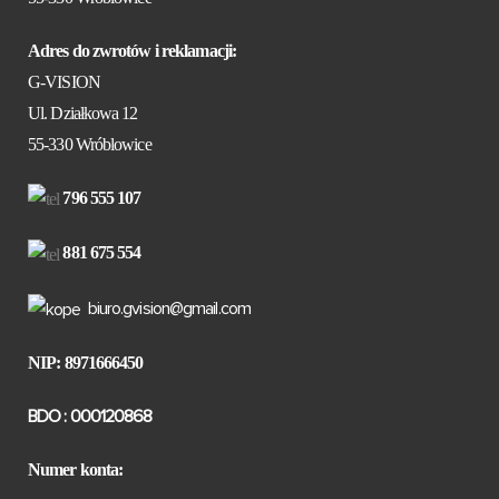
Adres do zwrotów i reklamacji:
G-VISION
Ul. Działkowa 12
55-330 Wróblowice
796 555 107
881 675 554
biuro.gvision@gmail.com
NIP: 8971666450
BDO : 000120868
Numer konta: