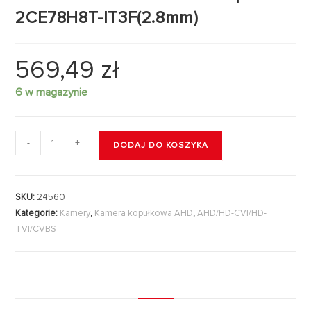
2CE78H8T-IT3F(2.8mm)
569,49
zł
6 w magazynie
-
+
DODAJ DO KOSZYKA
SKU:
24560
Kategorie:
Kamery
,
Kamera kopułkowa AHD
,
AHD/HD-CVI/HD-
TVI/CVBS