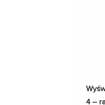
Wyświ
4 – r