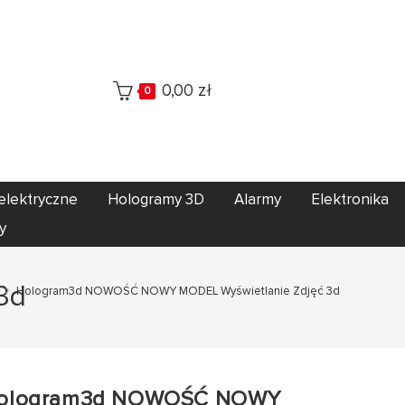
0,00
zł
0
elektryczne
Hologramy 3D
Alarmy
Elektronika
y
3d
>
Hologram3d NOWOŚĆ NOWY MODEL Wyświetlanie Zdjęć 3d
ologram3d NOWOŚĆ NOWY