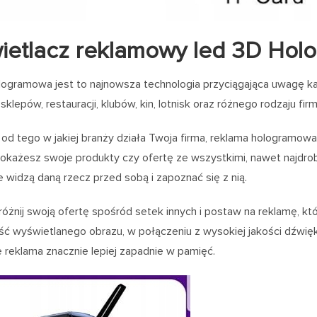
etlacz reklamowy led 3D Hol
logramowa jest to najnowsza technologia przyciągająca uwagę k
klepów, restauracji, klubów, kin, lotnisk oraz różnego rodzaju fi
 od tego w jakiej branży działa Twoja firma, reklama hologramowa
okażesz swoje produkty czy ofertę ze wszystkimi, nawet najdrob
e widzą daną rzecz przed sobą i zapoznać się z nią.
różnij swoją ofertę spośród setek innych i postaw na reklamę, k
ść wyświetlanego obrazu, w połączeniu z wysokiej jakości dźwię
że reklama znacznie lepiej zapadnie w pamięć.