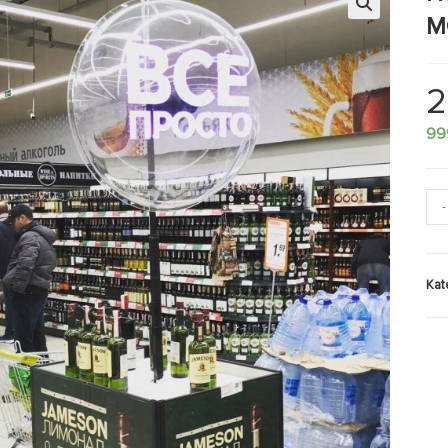
M
🔍
2
99
-
Kat