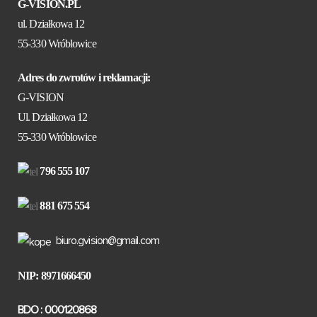
G-VISION.PL
ul. Działkowa 12
55-330 Wróblowice
Adres do zwrotów i reklamacji:
G-VISION
Ul. Działkowa 12
55-330 Wróblowice
796 555 107
881 675 554
biuro.gvision@gmail.com
NIP: 8971666450
BDO : 000120868