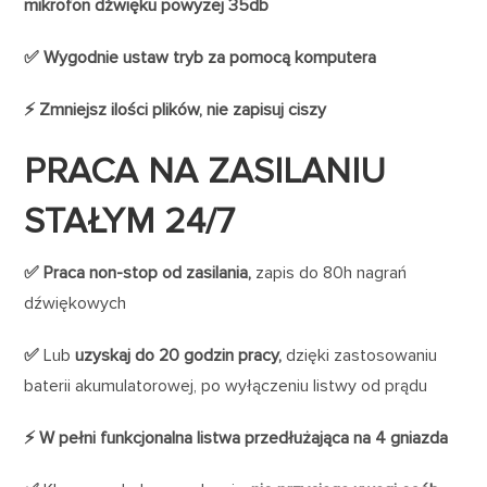
mikrofon dźwięku powyżej 35db
✅ Wygodnie ustaw tryb za pomocą komputera
⚡️ Zmniejsz ilości plików, nie zapisuj ciszy
PRACA NA ZASILANIU
STAŁYM 24/7
✅ Praca non-stop od zasilania,
zapis do 80h nagrań
dźwiękowych
✅
Lub
uzyskaj
do 20 godzin pracy,
dzięki zastosowaniu
baterii akumulatorowej,
po wyłączeniu listwy od prądu
⚡️ W pełni funkcjonalna listwa przedłużająca na 4 gniazda