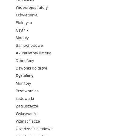
Podsłuchy
Wideorejestratory
Oświetlenie
Elektryka
Czytniki
Moduły
Samochodowe
Akumulatory Baterie
Domofony
Dzwonki do drzwi
Dyktafony
Monitory
Przetwornice
Ładowarki
Zagłuszacze
Wykrywacze
Wzmacniacze
Urządzenia sieciowe