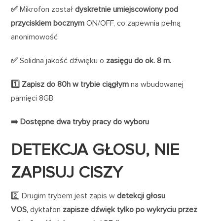
✅
Mikrofon został
dyskretnie umiejscowiony pod
przyciskiem bocznym
ON/OFF, co zapewnia pełną
anonimowość
✅
Solidna jakość dźwięku o
zasięgu do ok. 8 m.
1️⃣ Zapisz do 80h w trybie ciągłym
na wbudowanej
pamięci 8GB
➡️ Dostępne dwa tryby pracy do wyboru
DETEKCJA GŁOSU, NIE
ZAPISUJ CISZY
2️⃣ Drugim trybem jest zapis w
detekcji głosu
VOS,
dyktafon
zapisze dźwięk tylko po wykryciu przez