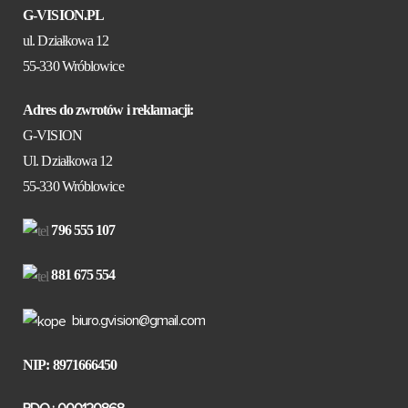
G-VISION.PL
ul. Działkowa 12
55-330 Wróblowice
Adres do zwrotów i reklamacji:
G-VISION
Ul. Działkowa 12
55-330 Wróblowice
796 555 107
881 675 554
biuro.gvision@gmail.com
NIP: 8971666450