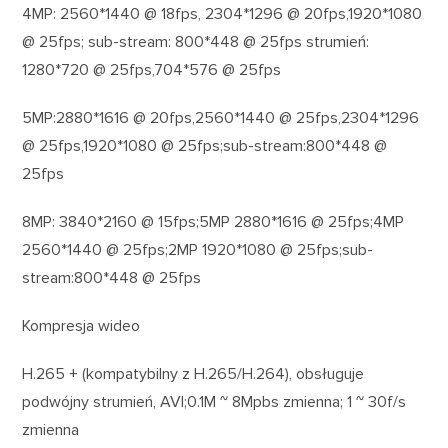
4MP: 2560*1440 @ 18fps, 2304*1296 @ 20fps,1920*1080
@ 25fps; sub-stream: 800*448 @ 25fps strumień:
1280*720 @ 25fps,704*576 @ 25fps
5MP:2880*1616 @ 20fps,2560*1440 @ 25fps,2304*1296
@ 25fps,1920*1080 @ 25fps;sub-stream:800*448 @
25fps
8MP: 3840*2160 @ 15fps;5MP 2880*1616 @ 25fps;4MP
2560*1440 @ 25fps;2MP 1920*1080 @ 25fps;sub-
stream:800*448 @ 25fps
Kompresja wideo
H.265 + (kompatybilny z H.265/H.264), obsługuje
podwójny strumień, AVI;0.1M ~ 8Mpbs zmienna; 1 ~ 30f/s
zmienna