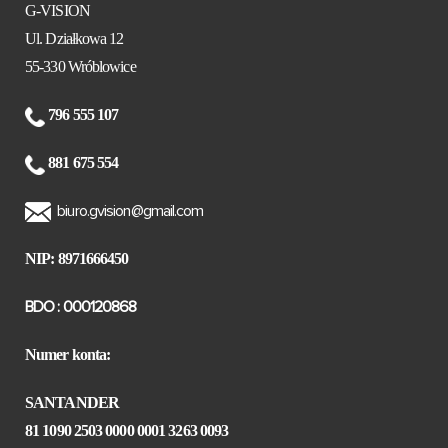
G-VISION
Ul. Działkowa 12
55-330 Wróblowice
796 555 107
881 675 554
biuro.gvision@gmail.com
NIP: 8971666450
BDO : 000120868
Numer konta:
SANTANDER
81 1090 2503 0000 0001 3263 0093