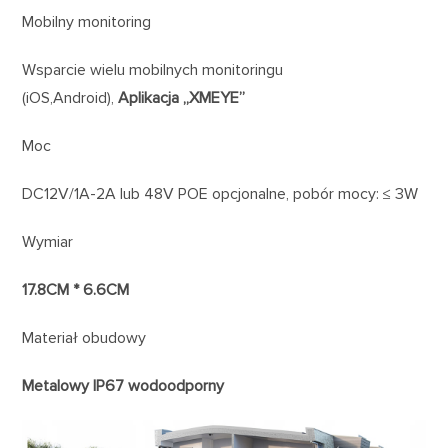
Mobilny monitoring
Wsparcie wielu mobilnych monitoringu
(iOS,Android),
Aplikacja „XMEYE”
Moc
DC12V/1A-2A lub 48V POE opcjonalne, pobór mocy: ≤ 3W
Wymiar
17.8CM * 6.6CM
Materiał obudowy
Metalowy IP67 wodoodporny