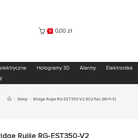
0,00
zł
0
elektryczne
Hologramy 3D
Alarmy
Elektronika
y
>
Sklep
>
Bridge Ruijie RG-EST350-V2 802.11ac (Wi-Fi 5)
ridge Ruijie RG-EST350-V2