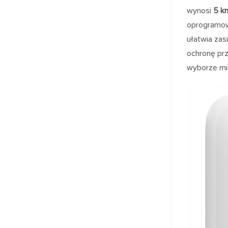
wynosi
5 k
oprogramow
ułatwia zas
ochronę pr
wyborze mie