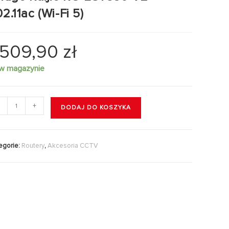
2.11ac (Wi-Fi 5)
.509,90
zł
 w magazynie
+
DODAJ DO KOSZYKA
egorie:
Routery
,
Akcesoria CCTV