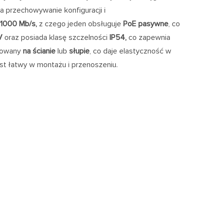
na przechowywanie konfiguracji i
/1000 Mb/s,
z czego jeden obsługuje
PoE pasywne
, co
V
oraz posiada klasę szczelności
IP54,
co zapewnia
towany
na ścianie
lub
słupie
, co daje elastyczność w
st łatwy w montażu i przenoszeniu.