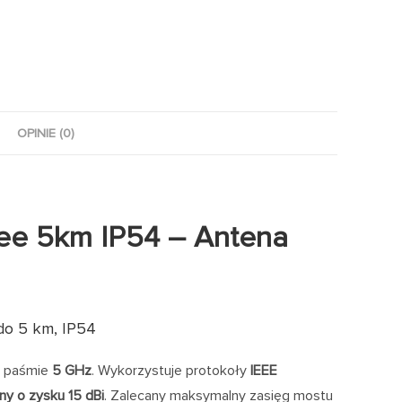
OPINIE (0)
ee 5km IP54 – Antena
do 5 km, IP54
w paśmie
5 GHz
. Wykorzystuje protokoły
IEEE
ny o zysku 15 dBi
. Zalecany maksymalny zasięg mostu