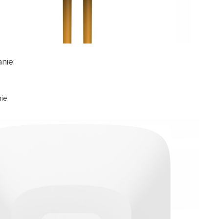
nie:
ie