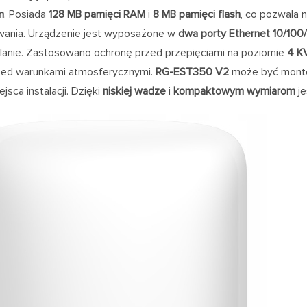
m
. Posiada
128 MB pamięci RAM
i
8 MB pamięci flash
, co pozwala 
ania. Urządzenie jest wyposażone w
dwa porty Ethernet 10/100
ilanie. Zastosowano ochronę przed przepięciami na poziomie
4 K
zed warunkami atmosferycznymi.
RG-EST350 V2
może być mon
jsca instalacji. Dzięki
niskiej wadze
i
kompaktowym wymiarom
je