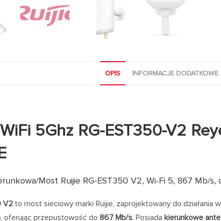
OPIS
INFORMACJE DODATKOWE
 WiFi 5Ghz RG-EST350-V2 Rey
E
erunkowa/Most Ruijie RG-EST350 V2, Wi-Fi 5, 867 Mb/s, 
0 V2
to most sieciowy marki Ruijie, zaprojektowany do działania 
a
, oferując przepustowość do
867 Mb/s
. Posiada
kierunkowe ante