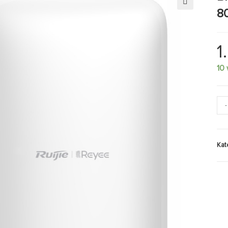
80
🔍
1
10
-
Kat