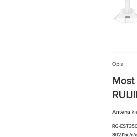
Opis
Most
RUIJI
Antena ki
RG-EST35
802.11ac/n/