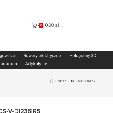
0,00
zł
0
egowskie
Rowery elektryczne
Hologramy 3D
oobrona
Artykuły
>
Sklep
>
BCS-V-DI236IR5
CS-V-DI236IR5