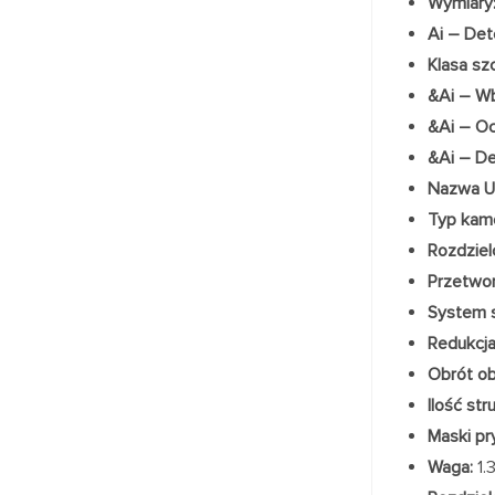
Wymiary
Ai – Det
Klasa szc
&Ai – Wb
&Ai – Oc
&Ai – De
Nazwa U
Typ kam
Rozdziel
Przetwor
System 
Redukcj
Obrót ob
Ilość str
Maski pr
Waga:
1.