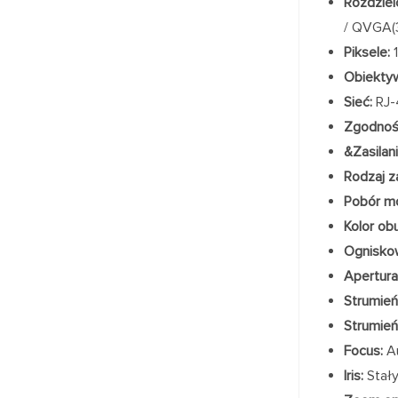
Rozdziel
/ QVGA(
Piksele:
1
Obiekty
Sieć:
RJ-
Zgodnoś
&Zasilani
Rodzaj za
Pobór m
Kolor ob
Ognisko
Apertura
Strumień
Strumień
Focus:
Au
Iris:
Stał