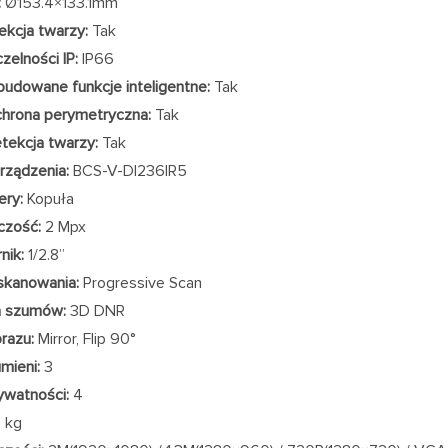
:
Ø153.4×133.1mm
ekcja twarzy:
Tak
zelności IP:
IP66
udowane funkcje inteligentne:
Tak
hrona perymetryczna:
Tak
tekcja twarzy:
Tak
rządzenia:
BCS-V-DI236IR5
ery:
Kopuła
czość:
2 Mpx
nik:
1/2.8”
skanowania:
Progressive Scan
a szumów:
3D DNR
razu:
Mirror, Flip 90°
umieni:
3
ywatności:
4
3 kg