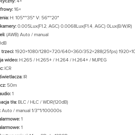
tyczny:
4×
frowy:
16×
enia:
H: 105°~35° V: 56°~20°
 kamery:
0.005Lux(F1.2, AGC) 0.0068Lux(F1.4, AGC) 0Lux(B/W,IR)
li:
(AWB) Auto / manual
0dB
trzeci:
1920×1080/1280×720/640×360/352×288(25fps) 1920×1
a wideo:
H.265 / H.265+ / H.264 / H.264+ / MJPEG
c:
ICR
świetlacza:
IR
cz:
50m
audio:
1
cja tła:
BLC / HLC / WDR(120dB)
:
Auto / manual 1/3~1/100000s
alarmowe:
1
alarmowe:
1