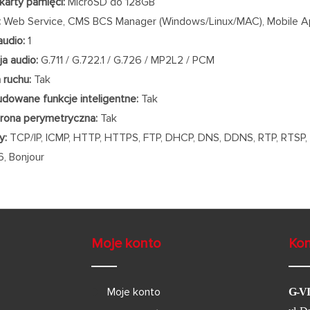
karty pamięci:
MicroSD do 128GB
:
Web Service, CMS BCS Manager (Windows/Linux/MAC), Mobile Ap
audio:
1
a audio:
G.711 / G.722.1 / G.726 / MP2L2 / PCM
 ruchu:
Tak
dowane funkcje inteligentne:
Tak
rona perymetryczna:
Tak
y:
TCP/IP, ICMP, HTTP, HTTPS, FTP, DHCP, DNS, DDNS, RTP, RTSP, 
6, Bonjour
Moje konto
Kon
Moje konto
G-V