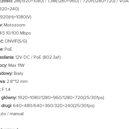
czości:
2M(1920×1080) / 1.3M(1280×960) / 720P(1280×720) / VG
320×240)
920(H)×1080(V)
w:
Motozoom
45 10/100 Mbps
ć:
ONVIF(S/G)
e:
PoE
silania:
12V DC / PoE (802.3af)
ocy:
Max 11W
udowy:
Biały
wa:
2.8~12 mm
:
F 1.4
 główny:
1920×1080/1280×960/1280×720(25/30fps)
 drugi:
640×480/640×360/320×240(25/30fps)
to / manual
y