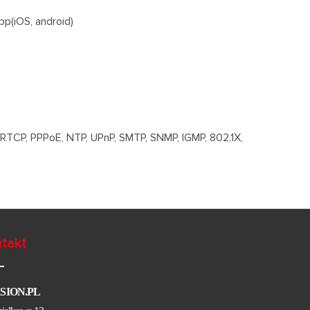
p(iOS, android)
RTCP, PPPoE, NTP, UPnP, SMTP, SNMP, IGMP, 802.1X,
takt
ISION.PL