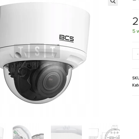
2
5 
-
SK
Kat