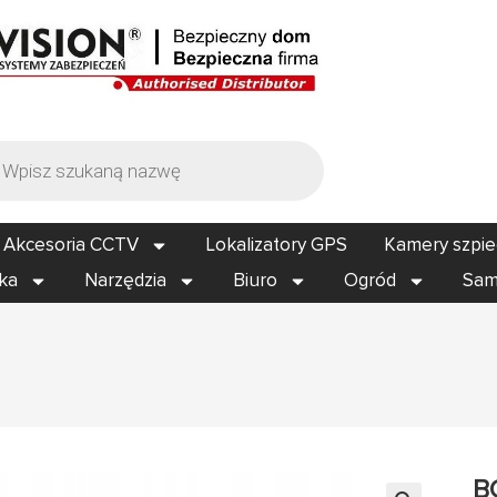
Akcesoria CCTV
Lokalizatory GPS
Kamery szpi
ika
Narzędzia
Biuro
Ogród
Sam
B