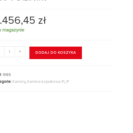
.456,45
zł
w magazynie
+
DODAJ DO KOSZYKA
U:
9165
egorie:
Kamery
,
Kamera kopułkowa IP
,
IP