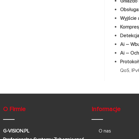
Gniazdo 
Obsługa
Wyjście 
Kompresj
Detekcja
Ai – Wbu
Ai – Och
Protokoł
QoS, IPv
O Firmie
Informacje
G-VISION.PL
O nas