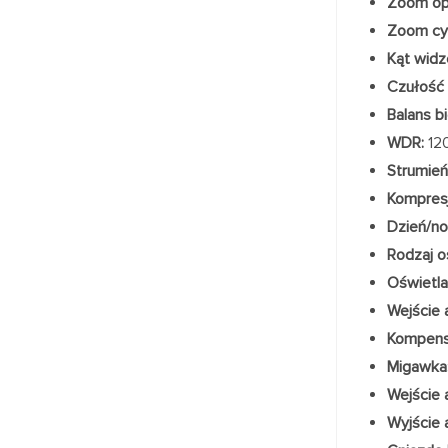
Zoom op
Zoom cy
Kąt widz
Czułość
Balans bie
WDR:
12
Strumień 
Kompresj
Dzień/no
Rodzaj o
Oświetla
Wejście 
Kompensa
Migawka
Wejście 
Wyjście 