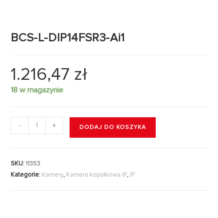
BCS-L-DIP14FSR3-Ai1
1.216,47
zł
18 w magazynie
-
+
DODAJ DO KOSZYKA
SKU:
11353
Kategorie:
Kamery
,
Kamera kopułkowa IP
,
IP