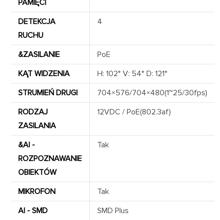
PAMIĘCI
DETEKCJA
4
RUCHU
&ZASILANIE
PoE
KĄT WIDZENIA
H: 102° V: 54° D: 121°
STRUMIEŃ DRUGI
704×576/704×480(1~25/30fps)
RODZAJ
12VDC / PoE(802.3af)
ZASILANIA
&AI -
Tak
ROZPOZNAWANIE
OBIEKTÓW
MIKROFON
Tak
AI - SMD
SMD Plus