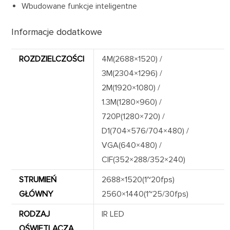
Wbudowane funkcje inteligentne
Informacje dodatkowe
ROZDZIELCZOŚCI
4M(2688×1520) /
3M(2304×1296) /
2M(1920×1080) /
1.3M(1280×960) /
720P(1280×720) /
D1(704×576/704×480) /
VGA(640×480) /
CIF(352×288/352×240)
STRUMIEŃ
2688×1520(1~20fps)
GŁÓWNY
2560×1440(1~25/30fps)
RODZAJ
IR LED
OŚWIETLACZA