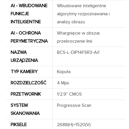
AI - WBUDOWANE
Wbudowane inteligentne
FUNKCJE
algorytmy rozpoznawania i
INTELIGENTNE
analizy obrazu
AI - OCHRONA
Wtargnięcie w obszar,
PERYMETRYCZNA
przekroczenie linii
NAZWA
BCS-L-DIP14FSR3-Ai1
URZĄDZENIA
TYP KAMERY
Kopuła
ROZDZIELCZOŚĆ
4 Mpx
PRZETWORNIK
1/2.9'' CMOS
SYSTEM
Progressive Scan
SKANOWANIA
PIKSELE
2688(H)×1520(V)