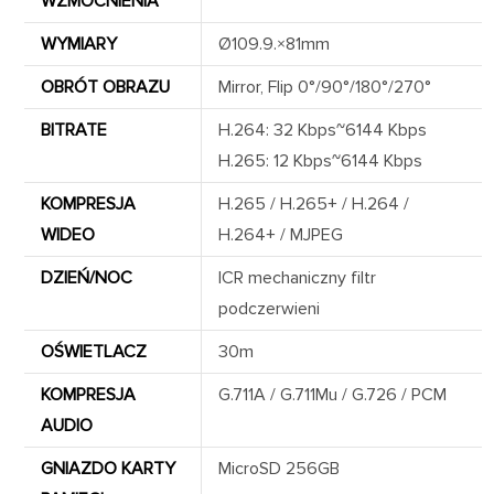
WZMOCNIENIA
WYMIARY
Ø109.9.×81mm
OBRÓT OBRAZU
Mirror, Flip 0°/90°/180°/270°
BITRATE
H.264: 32 Kbps~6144 Kbps
H.265: 12 Kbps~6144 Kbps
KOMPRESJA
H.265 / H.265+ / H.264 /
WIDEO
H.264+ / MJPEG
DZIEŃ/NOC
ICR mechaniczny filtr
podczerwieni
OŚWIETLACZ
30m
KOMPRESJA
G.711A / G.711Mu / G.726 / PCM
AUDIO
GNIAZDO KARTY
MicroSD 256GB