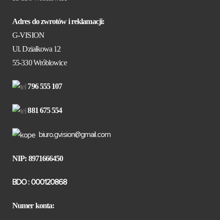
Adres do zwrotów i reklamacji:
G-VISION
Ul. Działkowa 12
55-330 Wróblowice
796 555 107
881 675 554
biuro.gvision@gmail.com
NIP: 8971666450
BDO : 000120868
Numer konta: